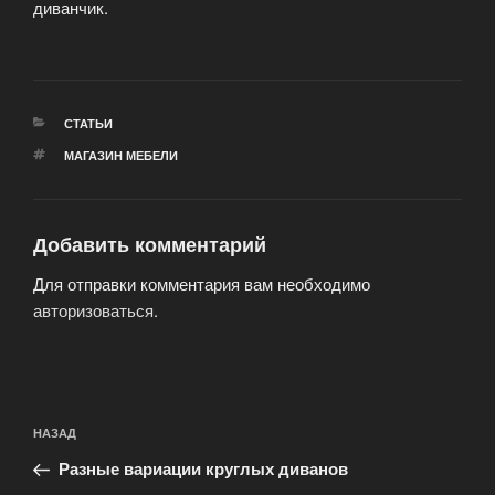
диванчик.
РУБРИКИ
СТАТЬИ
МЕТКИ
МАГАЗИН МЕБЕЛИ
Добавить комментарий
Для отправки комментария вам необходимо
авторизоваться
.
Навигация
Предыдущая
НАЗАД
по
запись:
записям
Разные вариации круглых диванов